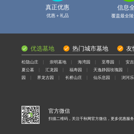
真正优惠
信息
优惠＋礼品
覆盖最全陵
优选墓地
热门城市墓地
友
|
|
|
|
松隐山庄
崇明墓地
海湾园
至尊园
安吉
|
|
|
|
夏公墓
汇龙园
福寿园
天逸静园玫瑰园
|
|
|
|
园
界龙古园
长桥山庄
仙乐息园
浏河乐
官方微信
扫描二维码，关注千秋网官方微信，更多优惠服务