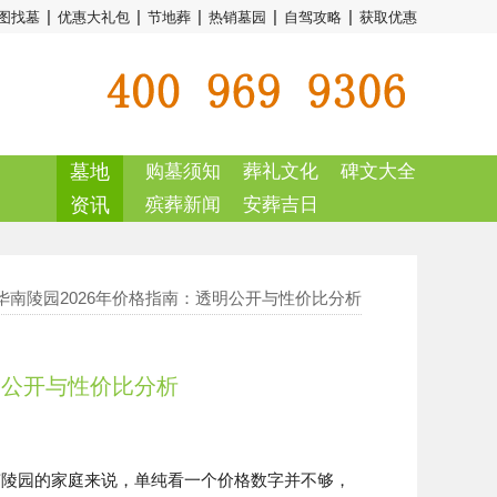
|
|
|
|
|
图找墓
优惠大礼包
节地葬
热销墓园
自驾攻略
获取优惠
墓地
购墓须知
葬礼文化
碑文大全
资讯
殡葬新闻
安葬吉日
 华南陵园2026年价格指南：透明公开与性价比分析
明公开与性价比分析
南陵园的家庭来说，单纯看一个价格数字并不够，