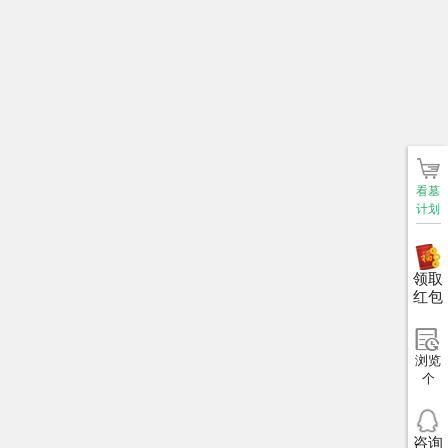
看墓
计划
领取
红包
浏览
个
咨询