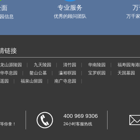
专业服务
万
全面
优秀的顾问团队
万千
园信息
情链接
|
|
|
|
龙山源陵园
九天陵园
清竹园
华南陵园
福寿园海港
|
|
|
|
华亭息园
鳌山公墓
瀛裕暝园
宝罗瞑园
天国墓园
|
|
|
遥园
福泉山留园
南广寺息园
400 969 9306
等你拿！
24小时客服热线