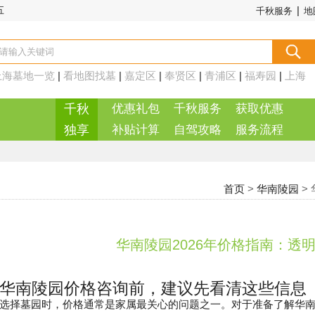
|
五
千秋服务
地
上海墓地一览
|
看地图找墓
|
嘉定区
|
奉贤区
|
青浦区
|
福寿园
|
上海
周边
|
千秋
优惠礼包
千秋服务
获取优惠
独享
补贴计算
自驾攻略
服务流程
首页
>
华南陵园
>
华南陵园2026年价格指南：透
华南陵园价格咨询前，建议先看清这些信息
选择墓园时，价格通常是家属最关心的问题之一。对于准备了解华