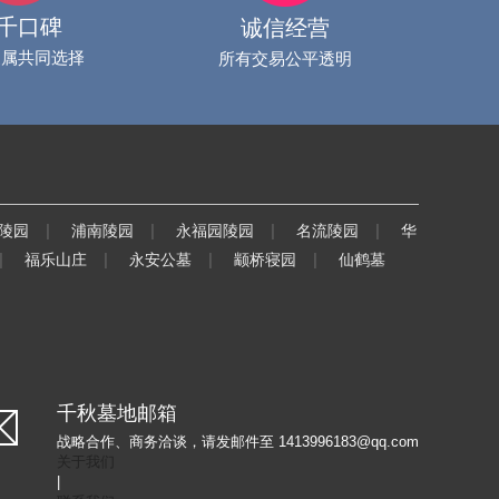
千口碑
诚信经营
家属共同选择
所有交易公平透明
|
|
|
|
陵园
浦南陵园
永福园陵园
名流陵园
华
|
|
|
|
福乐山庄
永安公墓
颛桥寝园
仙鹤墓
千秋墓地邮箱
战略合作、商务洽谈，请发邮件至 1413996183@qq.com
关于我们
|