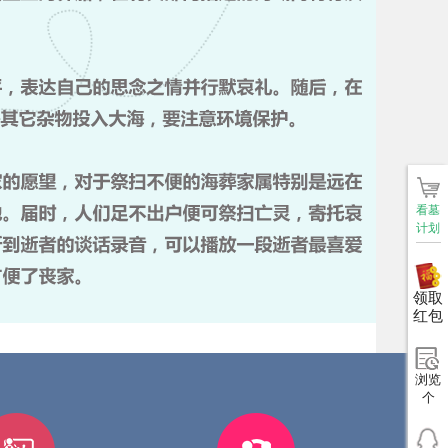
看墓
计划
领取
红包
浏览
个