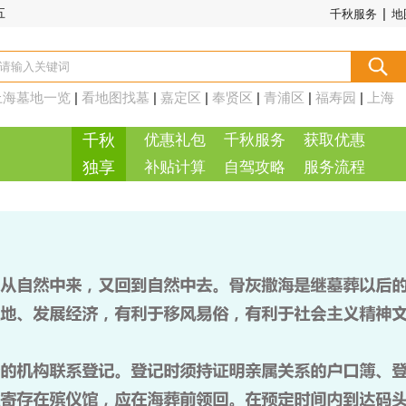
|
五
千秋服务
地
上海墓地一览
|
看地图找墓
|
嘉定区
|
奉贤区
|
青浦区
|
福寿园
|
上海
周边
|
千秋
优惠礼包
千秋服务
获取优惠
独享
补贴计算
自驾攻略
服务流程