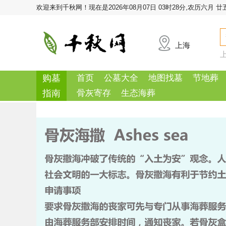
欢迎来到千秋网！
现在是2026年08月07日 03时28分,农历六月 廿
上海
购墓
首页
公墓大全
地图找墓
节地葬
指南
骨灰寄存
生态海葬