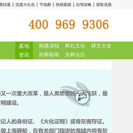
|
|
|
|
|
图找墓
优惠大礼包
节地葬
热销墓园
自驾攻略
获取优惠
墓地
购墓须知
葬礼文化
碑文大全
资讯
殡葬新闻
安葬吉日