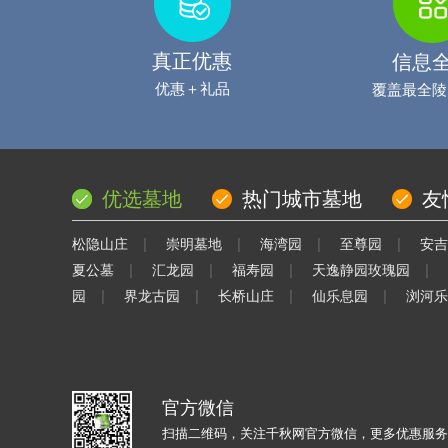
真正优惠
信息
优惠＋礼品
覆盖最全陵
优选墓地
热门城市墓地
友
|
|
|
|
松隐山庄
崇明墓地
海湾园
至尊园
安吉
|
|
|
|
夏公墓
汇龙园
福寿园
天逸静园玫瑰园
|
|
|
|
园
界龙古园
长桥山庄
仙乐息园
浏河乐
官方微信
扫描二维码，关注千秋网官方微信，更多优惠服务