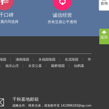
咨询
千口碑
诚信经营
家属共同选择
所有交易公平透明
返回
|
|
|
|
陵园
浦南陵园
永福园陵园
名流陵园
华
|
|
|
|
福乐山庄
永安公墓
颛桥寝园
仙鹤墓
千秋墓地邮箱
战略合作、商务洽谈，请发邮件至 1413996183@qq.com