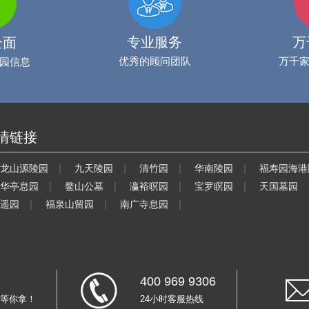
专业服务
万
全面
优秀的顾问团队
万千
园信息
情链接
|
|
|
|
龙山源陵园
九天陵园
清竹园
华南陵园
福寿园海港
|
|
|
|
华亭息园
鳌山公墓
瀛裕暝园
宝罗瞑园
天国墓园
|
|
|
遥园
福泉山留园
南广寺息园
400 969 9306
等你拿！
24小时客服热线