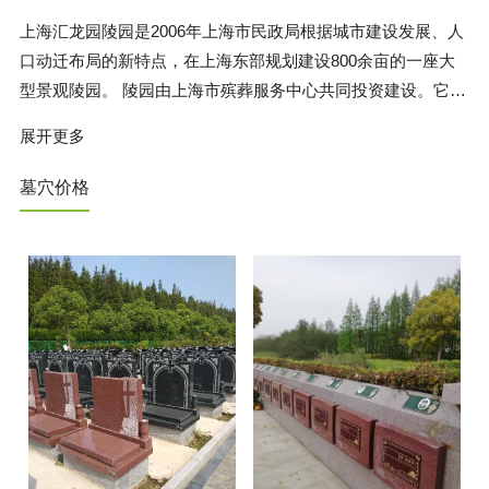
上海汇龙园陵园是2006年上海市民政局根据城市建设发展、人
口动迁布局的新特点，在上海东部规划建设800余亩的一座大
型景观陵园。 陵园由上海市殡葬服务中心共同投资建设。它位
于航空港和深水港之间，毗邻东海边独具荷兰田园风光的上海
展开更多
鲜花港，是难得的福祉。 以星空图布局的汇龙园陵园以"圆"为
支点，处处体现着人文关怀的理念。陵园用"太阳"、"地球"等天
墓穴价格
文名称定义，营造一种"天人合一"的意境；直径约100米的圆形
太阳广场格外醒目。在这里，我们一起迎接初升的太阳，一起
相伴看日落的夕阳，那缕缕金色的光芒让人倍感生生不息的希
望。在这里，我们用贴心的服务温暖着每一位客户，声声祈愿
伴随着生命的重返自然，抵达融合和圆满，这就是人世间美好
的祝愿与祝福。 随着浦东的新一轮大开发，现代化交通网络的
不断建设和完善，市政配套工程的开发建设和不断深入，交通
便利的特点将日益明显。 投资超过2亿元的汇龙园，是一座具
有文化气息的现代陵园，是一座探索生命意义的教育实践地。
汇