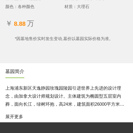
颜色：各种颜色
材质：大理石
￥
万
8.88
*因墓地售价实时发生变动,墓价以墓园实际价格为准。
墓园简介
上海浦东新区天逸静园玫瑰园陵园引进世界上先进的设计理
念，由加拿大设计师规划设计。主体建筑为椭圆型五层室内
葬，面向长江，绿树环抱，高24米，建筑面积26000平方米，
可容纳室内葬骨灰格位8万多个。设计风格现代气派，与周边
展开更多
生态园林、草坪墓区交相辉映，相得益彰，体现了环境布局精
致协调，人与自然完美和谐。 天逸静园·玫瑰园以室内葬为