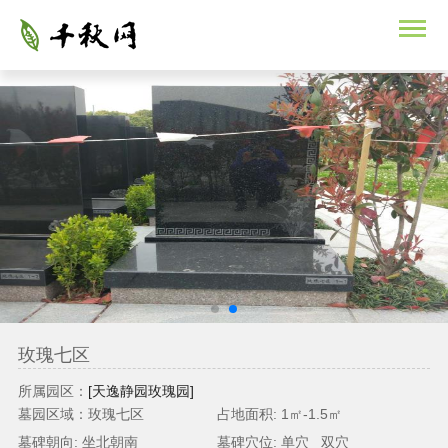
玫瑰七区
所属园区：
[天逸静园玫瑰园]
墓园区域：玫瑰七区
占地面积: 1㎡-1.5㎡
墓碑朝向: 坐北朝南
墓碑穴位: 单穴 双穴