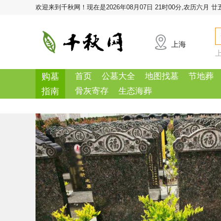
欢迎来到千秋网！
现在是2026年08月07日 21时00分,农历六月 廿
上海
购墓
首页
公墓大全
地图找墓
节地葬
指南
骨灰寄存
生态海葬