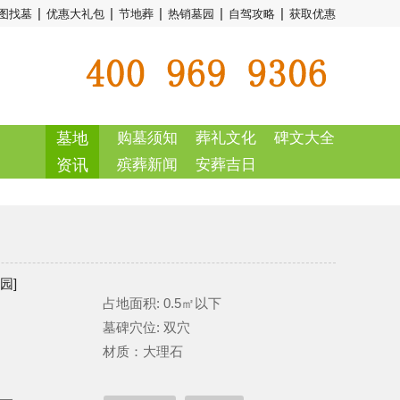
|
|
|
|
|
图找墓
优惠大礼包
节地葬
热销墓园
自驾攻略
获取优惠
墓地
购墓须知
葬礼文化
碑文大全
资讯
殡葬新闻
安葬吉日
园]
占地面积: 0.5㎡以下
墓碑穴位: 双穴
材质：大理石