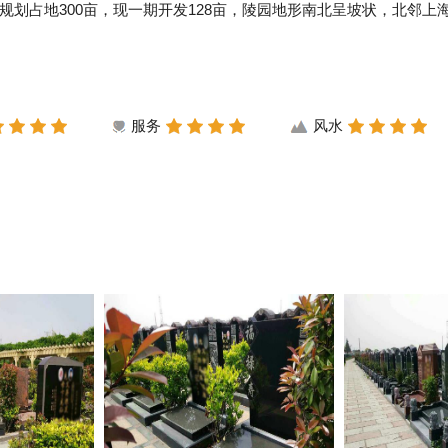
划占地300亩，现一期开发128亩，陵园地形南北呈坡状，北邻上
服务
风水