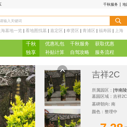
|
五
千秋服务
地
上海墓地一览
|
看地图找墓
|
嘉定区
|
奉贤区
|
青浦区
|
福寿园
|
上海
周边
|
千秋
优惠礼包
千秋服务
获取优惠
独享
补贴计算
自驾攻略
服务流程
吉祥2C
所属园区：
[华南陵
墓园区域：吉祥2C
墓碑朝向: 南
颜色：整理中