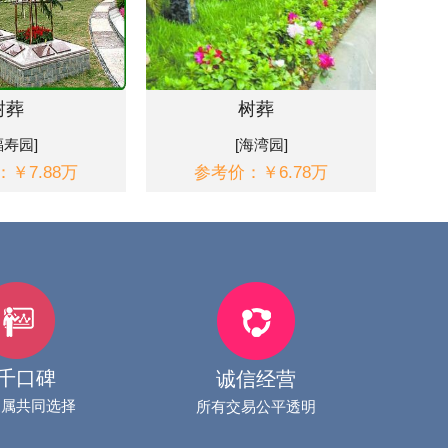
树葬
树葬
福寿园]
[海湾园]
￥7.88万
参考价：￥6.78万
千口碑
诚信经营
家属共同选择
所有交易公平透明