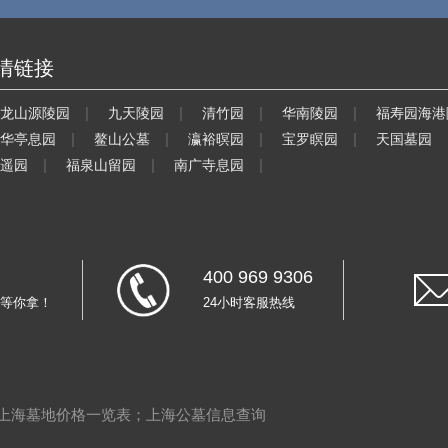
情链接
|
|
|
|
龙山源陵园
九天陵园
清竹园
华南陵园
福寿园海港
|
|
|
|
华亭息园
鳌山公墓
瀛裕暝园
宝罗瞑园
天国墓园
|
|
|
遥园
福泉山留园
南广寺息园
400 969 9306
等你拿！
24小时客服热线
上海墓地价格一览表
；
上海公墓信息查询