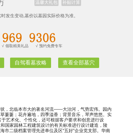
万
温馨大礼包
补贴计算
实时发生变动,墓价以墓园实际价格为准。
√
领取精美礼品
√
预约免费专车
自驾看墓攻略
查看全部墓穴
坡状，北临本市大的著名河流——大治河，气势宏伟。园内
芳草萋萋；花卉遍地，四季溢香；背景音乐，琴声悠悠。实
富于艺术化、个性化，还可根据客户要求和创意进行设
业和国家园林工程建筑设计的有关标准进行设计建造，陵
海市二级档案管理先进单位及区“五好”企业党支部。华南