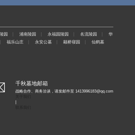
|
|
|
|
陵园
浦南陵园
永福园陵园
名流陵园
华
|
|
|
|
福乐山庄
永安公墓
颛桥寝园
仙鹤墓
千秋墓地邮箱
战略合作、商务洽谈，请发邮件至 1413996183@qq.com
关于我们
|
联系我们