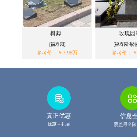
树葬
玫瑰园
[福寿园]
[福寿园海港
参考价：￥7.98万
参考价：￥6
真正优惠
信息
优惠＋礼品
覆盖最全陵