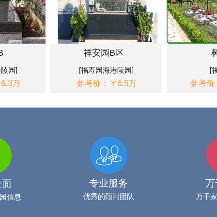
B
祥安园B区
陵园]
[福寿园海港陵园]
[
.3万
参考价：￥6.5万
参考价：
专业服务
万
全面
优秀的顾问团队
万千
园信息