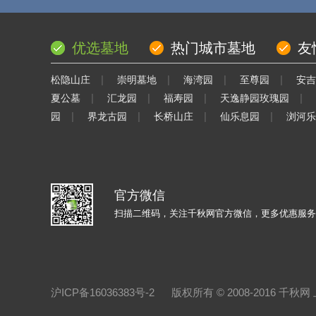
优选墓地
热门城市墓地
友
|
|
|
|
松隐山庄
崇明墓地
海湾园
至尊园
安吉
|
|
|
|
夏公墓
汇龙园
福寿园
天逸静园玫瑰园
|
|
|
|
园
界龙古园
长桥山庄
仙乐息园
浏河乐
官方微信
扫描二维码，关注千秋网官方微信，更多优惠服务
沪ICP备16036383号-2
版权所有 © 2008-2016 千秋网