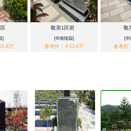
术区
敬亲1区前
敬
园]
[华南陵园]
[华
1.8万
参考价：￥13.6万
参考价：