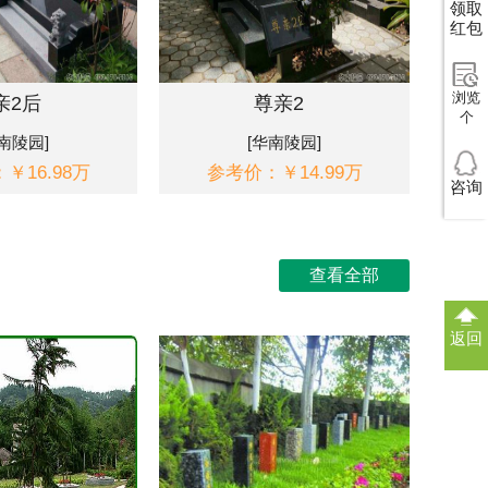
领取
红包
浏览
亲2后
尊亲2
个
南陵园]
[华南陵园]
￥16.98万
参考价：￥14.99万
咨询
查看全部
返回