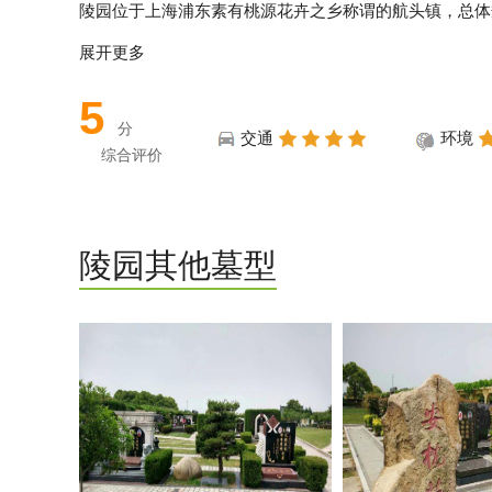
陵园位于上海浦东素有桃源花卉之乡称谓的航头镇，总体规
展开更多
5
分
交通
环境
综合评价
陵园其他墓型