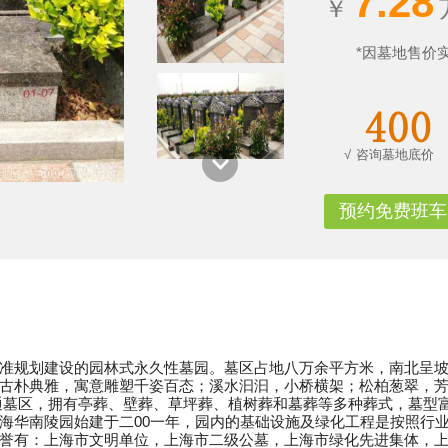
7.28
￥
*因墓地售价
√
咨询墓地底价
预约免费班车
准规划建设的园林式永久性墓园。墓区占地八万余平方米，南北呈
古朴典雅，寓意雕塑千姿百态；溪水汩汩，小桥横架；松柏葱翠，
通墓区，拥有亭葬、壁葬、草坪葬、植树葬和墓葬等多种葬式，墓型
海华南陵园始建于二00一年，园内的基础设施及绿化工程是按照行
誉有：上海市文明单位，上海市二级公墓，上海市绿化先进集体，上