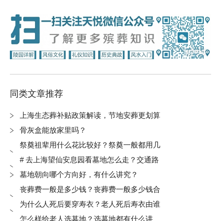
同类文章推荐
上海生态葬补贴政策解读，节地安葬更划算
骨灰盒能放家里吗？
祭奠祖辈用什么花比较好？祭奠一般都用几
朵花呢？
# 去上海望仙安息园看墓地怎么走？交通路
线与选购注意事项
墓地朝向哪个方向好，有什么讲究？
丧葬费一般是多少钱？丧葬费一般多少钱合
理？
为什么人死后要穿寿衣？老人死后寿衣由谁
穿上？
怎么样给老人选墓地？选墓地都有什么讲