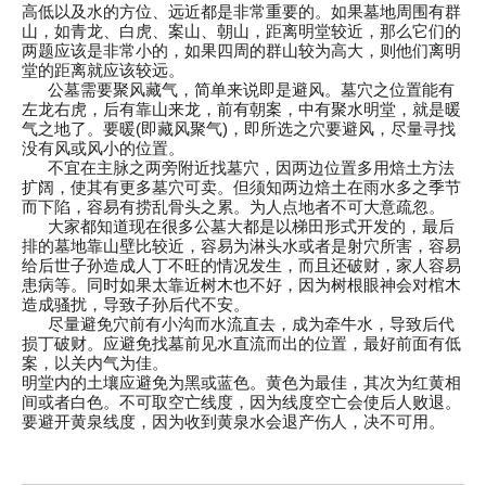
高低以及水的方位、远近都是非常重要的。如果墓地周围有群
山，如青龙、白虎、案山、朝山，距离明堂较近，那么它们的
两题应该是非常小的，如果四周的群山较为高大，则他们离明
堂的距离就应该较远。
公墓需要聚风藏气，简单来说即是避风。墓穴之位置能有
左龙右虎，后有靠山来龙，前有朝案，中有聚水明堂，就是暖
气之地了。要暖(即藏风聚气)，即所选之穴要避风，尽量寻找
没有风或风小的位置。
不宜在主脉之两旁附近找墓穴，因两边位置多用焙土方法
扩阔，使其有更多墓穴可卖。但须知两边焙土在雨水多之季节
而下陷，容易有捞乱骨头之累。为人点地者不可大意疏忽。
大家都知道现在很多公墓大都是以梯田形式开发的，最后
排的墓地靠山壁比较近，容易为淋头水或者是射穴所害，容易
给后世子孙造成人丁不旺的情况发生，而且还破财，家人容易
患病等。同时如果太靠近树木也不好，因为树根眼神会对棺木
造成骚扰，导致子孙后代不安。
尽量避免穴前有小沟而水流直去，成为牵牛水，导致后代
损丁破财。应避免找墓前见水直流而出的位置，最好前面有低
案，以关内气为佳。
明堂内的土壤应避免为黑或蓝色。黄色为最佳，其次为红黄相
间或者白色。不可取空亡线度，因为线度空亡会使后人败退。
要避开黄泉线度，因为收到黄泉水会退产伤人，决不可用。