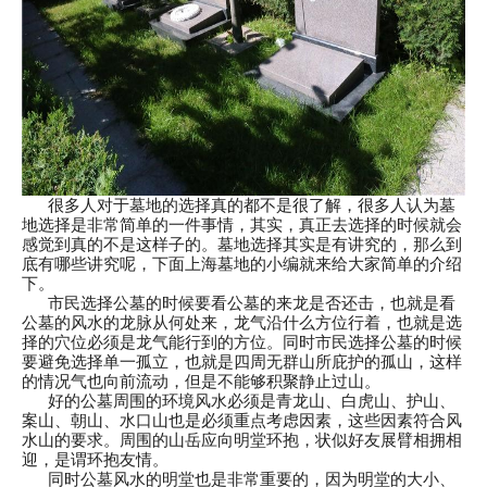
很多人对于墓地的选择真的都不是很了解，很多人认为墓
地选择是非常简单的一件事情，其实，真正去选择的时候就会
感觉到真的不是这样子的。墓地选择其实是有讲究的，那么到
底有哪些讲究呢，下面上海墓地的小编就来给大家简单的介绍
下。
市民选择公墓的时候要看公墓的来龙是否还击，也就是看
公墓的风水的龙脉从何处来，龙气沿什么方位行着，也就是选
择的穴位必须是龙气能行到的方位。同时市民选择公墓的时候
要避免选择单一孤立，也就是四周无群山所庇护的孤山，这样
的情况气也向前流动，但是不能够积聚静止过山。
好的公墓周围的环境风水必须是青龙山、白虎山、护山、
案山、朝山、水口山也是必须重点考虑因素，这些因素符合风
水山的要求。周围的山岳应向明堂环抱，状似好友展臂相拥相
迎，是谓环抱友情。
同时公墓风水的明堂也是非常重要的，因为明堂的大小、